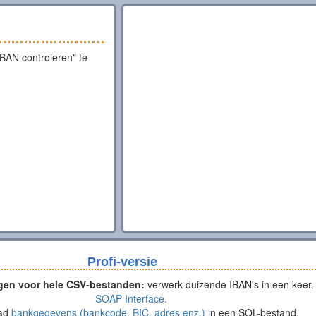
IBAN controleren" te
Profi-versie
gen voor hele CSV-bestanden:
verwerk duizende IBAN's in een keer.
SOAP Interface.
ad
bankgegevens (bankcode, BIC, adres enz.)
in een SQL-bestand.