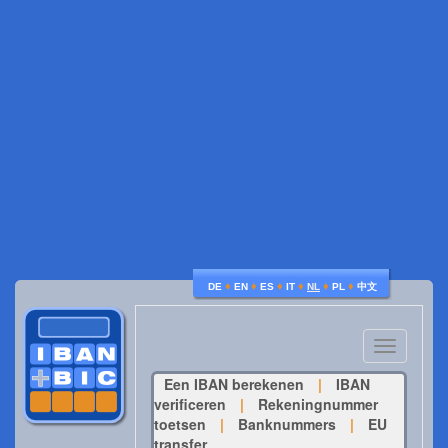
♦
♦
♦
♦
♦
♦
DE
EN
ES
IT
NL
PL
中文
Toggle
navigatio
Een IBAN berekenen
|
IBAN
verificeren
|
Rekeningnummer
toetsen
|
Banknummers
|
EU
transfer