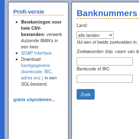
Banknummers 
Profi-versie
Berekeningen voor
Land:
hele CSV-
bestanden:
verwerk
duizende IBAN's in
Vul een of beide zoekvelden in:
een keer.
Zoekwoorden (bijv. naam van de
SOAP Interface.
Download
bankgegevens
Bankcode of BIC
(bankcode, BIC,
adres enz.)
in een
SQL-bestand.
Zoek
gratis uitproberen...