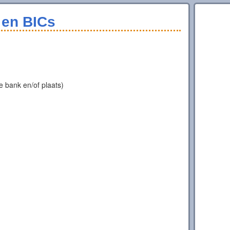
en BICs
 bank en/of plaats)