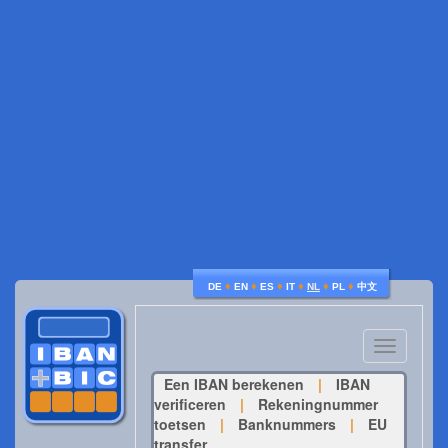
♦
♦
♦
♦
♦
♦
DE
EN
ES
IT
NL
PL
中文
Toggle
navigatio
Een IBAN berekenen
|
IBAN
verificeren
|
Rekeningnummer
toetsen
|
Banknummers
|
EU
transfer