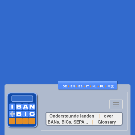
♦
♦
♦
♦
♦
♦
DE
EN
ES
IT
NL
PL
中文
Toggle
navigatio
Ondersteunde landen
|
over
IBANs, BICs, SEPA...
|
Glossary