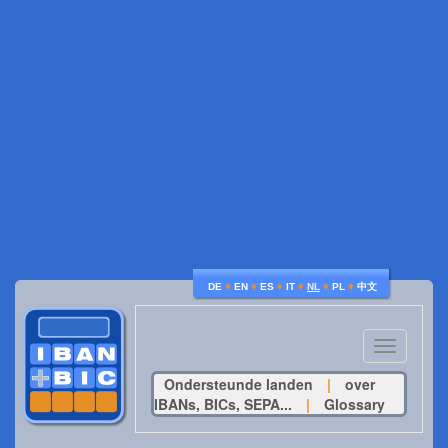
♦
♦
♦
♦
♦
♦
DE
EN
ES
IT
NL
PL
中文
Toggle
navigatio
Ondersteunde landen
|
over
IBANs, BICs, SEPA...
|
Glossary