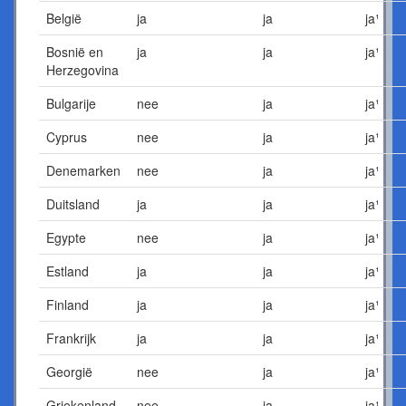
België
ja
ja
ja¹
Bosnië en
ja
ja
ja¹
Herzegovina
Bulgarije
nee
ja
ja¹
Cyprus
nee
ja
ja¹
Denemarken
nee
ja
ja¹
Duitsland
ja
ja
ja¹
Egypte
nee
ja
ja¹
Estland
ja
ja
ja¹
Finland
ja
ja
ja¹
Frankrijk
ja
ja
ja¹
Georgië
nee
ja
ja¹
Griekenland
nee
ja
ja¹