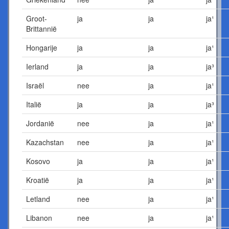
Groot-
ja
ja
ja¹
Brittannië
Hongarije
ja
ja
ja¹
Ierland
ja
ja
ja³
Israël
nee
ja
ja¹
Italië
ja
ja
ja³
Jordanië
nee
ja
ja¹
Kazachstan
nee
ja
ja¹
Kosovo
ja
ja
ja¹
Kroatië
ja
ja
ja¹
Letland
nee
ja
ja¹
Libanon
nee
ja
ja¹