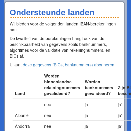
Ondersteunde landen
Wij bieden voor de volgenden landen IBAN-berekeningen
aan.
De kwaliteit van de berekeningen hangt ook van de
beschikbaarheid van gegevens zoals banknummers,
algoritmes voor de validatie van rekeningnummers, en
BICs af.
U kunt
deze gegevens (BICs, banknummers) abonneren
.
Worden
binnenlandse
Worden
rekeningnummers
banknummers
Zijn B
Land
gevalideerd?
gevalideerd?
besch
nee
ja
ja¹
Albanië
nee
ja
ja¹
Andorra
nee
ja
ja¹