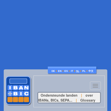
♦
♦
♦
♦
♦
♦
DE
EN
ES
IT
NL
PL
中文
Toggle
navigatio
Ondersteunde landen
|
over
IBANs, BICs, SEPA...
|
Glossary