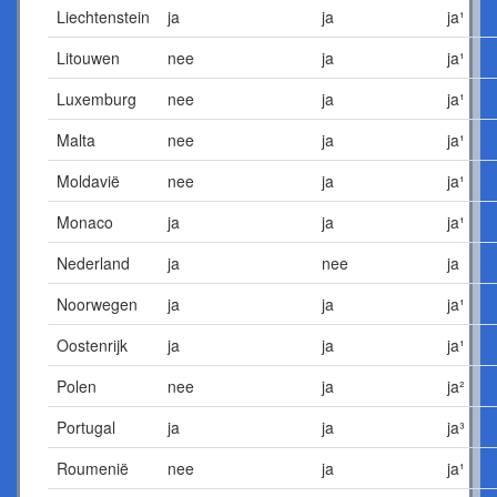
Liechtenstein
ja
ja
ja¹
Litouwen
nee
ja
ja¹
Luxemburg
nee
ja
ja¹
Malta
nee
ja
ja¹
Moldavië
nee
ja
ja¹
Monaco
ja
ja
ja¹
Nederland
ja
nee
ja
Noorwegen
ja
ja
ja¹
Oostenrijk
ja
ja
ja¹
Polen
nee
ja
ja²
Portugal
ja
ja
ja³
Roumenië
nee
ja
ja¹