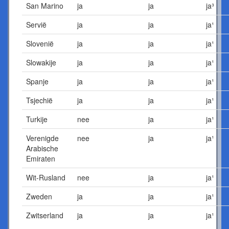
San Marino
ja
ja
ja³
Servië
ja
ja
ja¹
Slovenië
ja
ja
ja¹
Slowakije
ja
ja
ja¹
Spanje
ja
ja
ja¹
Tsjechië
ja
ja
ja¹
Turkije
nee
ja
ja¹
Verenigde
nee
ja
ja¹
Arabische
Emiraten
Wit-Rusland
nee
ja
ja¹
Zweden
ja
ja
ja¹
Zwitserland
ja
ja
ja¹