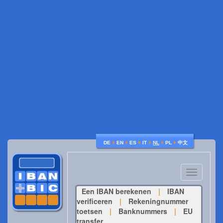
♦
♦
♦
♦
♦
♦
DE
EN
ES
IT
NL
PL
中文
Toggle
navigatio
Een IBAN berekenen
|
IBAN
verificeren
|
Rekeningnummer
toetsen
|
Banknummers
|
EU
transfer