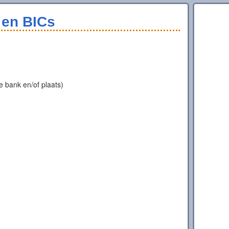
en BICs
 bank en/of plaats)