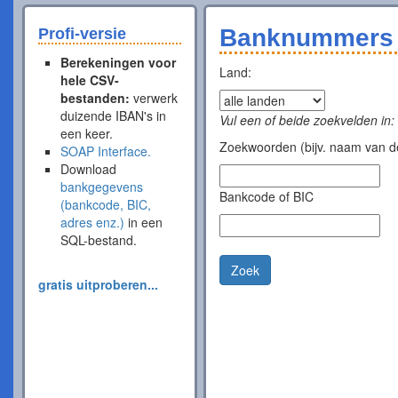
Banknummers 
Profi-versie
Berekeningen voor
Land:
hele CSV-
bestanden:
verwerk
duizende IBAN's in
Vul een of beide zoekvelden in:
een keer.
Zoekwoorden (bijv. naam van de
SOAP Interface.
Download
bankgegevens
Bankcode of BIC
(bankcode, BIC,
adres enz.)
in een
SQL-bestand.
Zoek
gratis uitproberen...