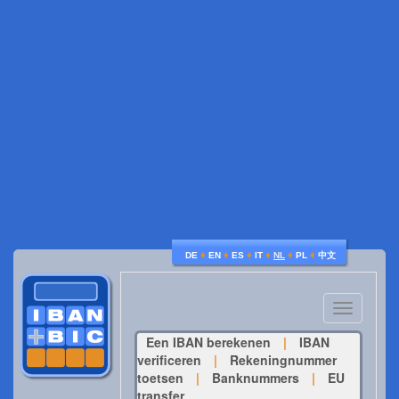
♦
♦
♦
♦
♦
♦
DE
EN
ES
IT
NL
PL
中文
Toggle
navigatio
Een IBAN berekenen
|
IBAN
verificeren
|
Rekeningnummer
toetsen
|
Banknummers
|
EU
transfer