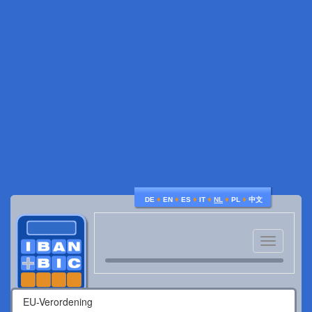
♦
♦
♦
♦
♦
♦
DE
EN
ES
IT
NL
PL
中文
Toggle
navigatio
EU-Verordening