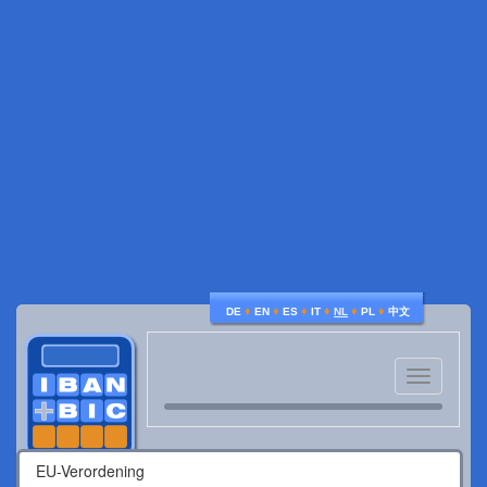
♦
♦
♦
♦
♦
♦
DE
EN
ES
IT
NL
PL
中文
Toggle
navigatio
EU-Verordening