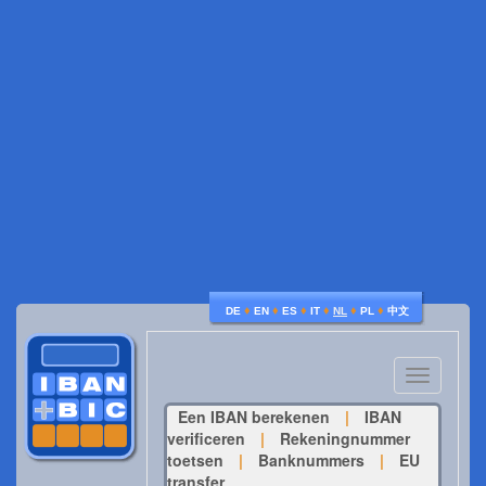
♦
♦
♦
♦
♦
♦
DE
EN
ES
IT
NL
PL
中文
Toggle
navigatio
Een IBAN berekenen
|
IBAN
verificeren
|
Rekeningnummer
toetsen
|
Banknummers
|
EU
transfer