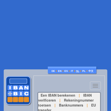
♦
♦
♦
♦
♦
♦
DE
EN
ES
IT
NL
PL
中文
Toggle
navigatio
Een IBAN berekenen
|
IBAN
verificeren
|
Rekeningnummer
toetsen
|
Banknummers
|
EU
transfer