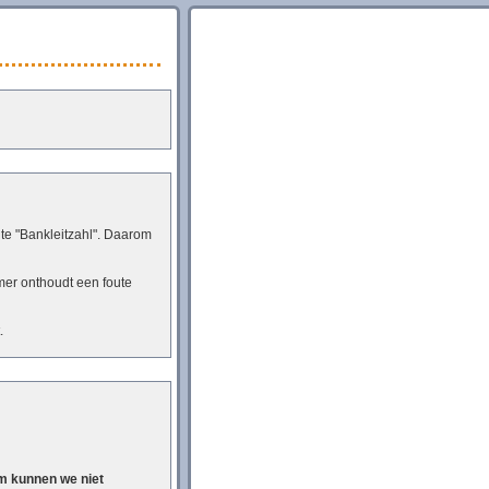
e "Bankleitzahl". Daarom
r onthoudt een foute
.
om kunnen we niet