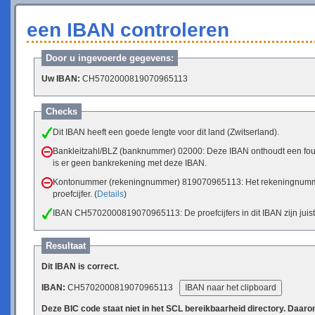
een IBAN controleren
Door u ingevoerde gegevens:
Uw IBAN:
CH5702000819070965113
Checks
Dit IBAN heeft een goede lengte voor dit land (Zwitserland).
Bankleitzahl/BLZ (banknummer) 02000: Deze IBAN onthoudt een fout
is er geen bankrekening met deze IBAN.
Kontonummer (rekeningnummer) 819070965113: Het rekeningnumme
proefcijfer. (
Details
)
IBAN CH5702000819070965113: De proefcijfers in dit IBAN zijn juist
Resultaat
Dit IBAN is correct.
IBAN:
CH5702000819070965113
IBAN naar het clipboard
Deze BIC code staat niet in het SCL bereikbaarheid directory. Daar