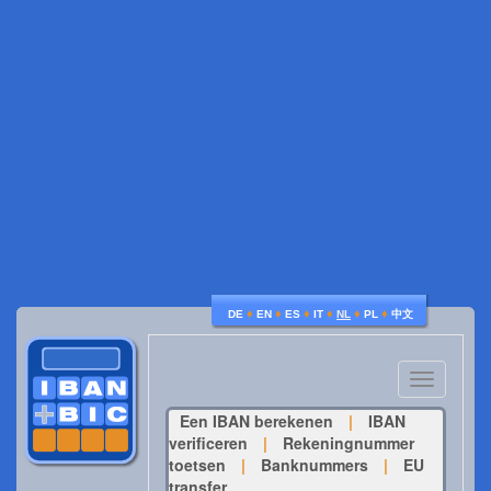
♦
♦
♦
♦
♦
♦
DE
EN
ES
IT
NL
PL
中文
Toggle
navigatio
Een IBAN berekenen
|
IBAN
verificeren
|
Rekeningnummer
toetsen
|
Banknummers
|
EU
transfer