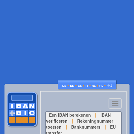
♦
♦
♦
♦
♦
♦
DE
EN
ES
IT
NL
PL
中文
Toggle
navigatio
Een IBAN berekenen
|
IBAN
verificeren
|
Rekeningnummer
toetsen
|
Banknummers
|
EU
transfer