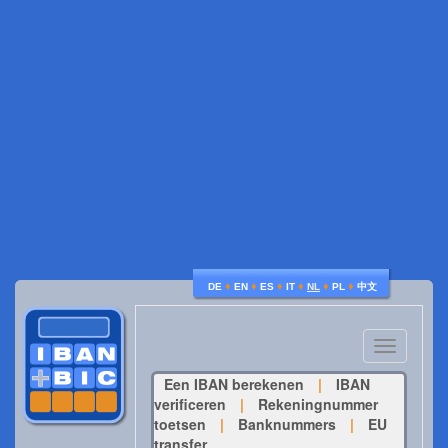
♦
♦
♦
♦
♦
♦
DE
EN
ES
IT
NL
PL
中文
Toggle
navigatio
Een IBAN berekenen
|
IBAN
verificeren
|
Rekeningnummer
toetsen
|
Banknummers
|
EU
transfer