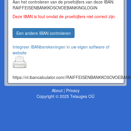
Aan het controleren van de proefcijfers van deze IBAN:
RAIFFEISENBANKKOSOVOEBANKINGLOGIN
Deze IBAN is fout omdat de proefcijfers niet correct zijn.
Een andere IBAN controleren
Integreer IBANberekeningen in uw eigen software of
website
https://nl.ibancalculator.com//RAIFFEISENBANKKOSOVOEBA
About
|
Privacy
Copyright © 2025 Telauges OÜ