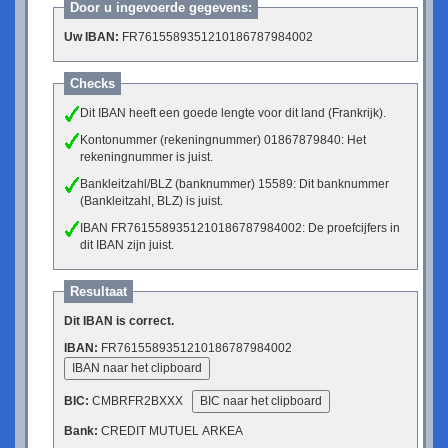
Door u ingevoerde gegevens:
Uw IBAN:
FR7615589351210186787984002
Checks
Dit IBAN heeft een goede lengte voor dit land (Frankrijk).
Kontonummer (rekeningnummer) 01867879840: Het
rekeningnummer is juist.
Bankleitzahl/BLZ (banknummer) 15589: Dit banknummer
(Bankleitzahl, BLZ) is juist.
IBAN FR7615589351210186787984002: De proefcijfers in
dit IBAN zijn juist.
Resultaat
Dit IBAN is correct.
IBAN:
FR7615589351210186787984002
IBAN naar het clipboard
BIC:
CMBRFR2BXXX
BIC naar het clipboard
Bank:
CREDIT MUTUEL ARKEA