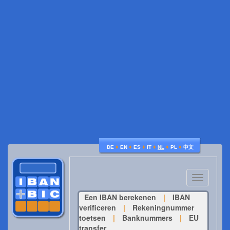
♦
♦
♦
♦
♦
♦
DE
EN
ES
IT
NL
PL
中文
Toggle
navigatio
Een IBAN berekenen
|
IBAN
verificeren
|
Rekeningnummer
toetsen
|
Banknummers
|
EU
transfer