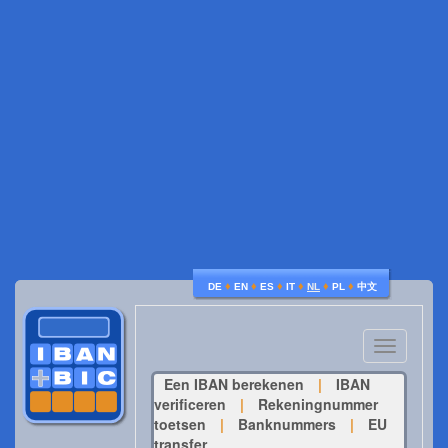
♦
♦
♦
♦
♦
♦
DE
EN
ES
IT
NL
PL
中文
Toggle
navigatio
Een IBAN berekenen
|
IBAN
verificeren
|
Rekeningnummer
toetsen
|
Banknummers
|
EU
transfer