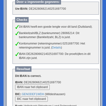
Door u ingevoerde gegevens:
Uw IBAN:
DE26280662140251697700
Checks
Dit IBAN heeft een goede lengte voor dit land (Duitsland).
Bankleitzahl/BLZ (banknummer) 28066214: Dit
banknummer (Bankleitzahl, BLZ) is juist.
Kontonummer (rekeningnummer) 0251697700: Het
rekeningnummer is juist. (
Details
)
IBAN DE26280662140251697700: De proefcijfers in dit
IBAN zijn juist.
Resultaat
Dit IBAN is correct.
IBAN:
DE26280662140251697700
IBAN naar het clipboard
BIC:
GENODEF1WDH
(Wildeshausen)
BIC naar het clipboard