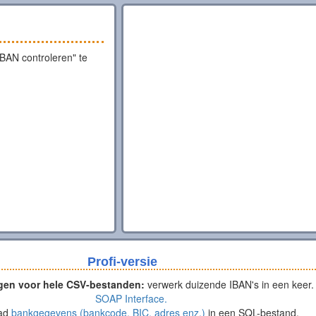
IBAN controleren" te
Profi-versie
gen voor hele CSV-bestanden:
verwerk duizende IBAN's in een keer.
SOAP Interface.
ad
bankgegevens (bankcode, BIC, adres enz.)
in een SQL-bestand.