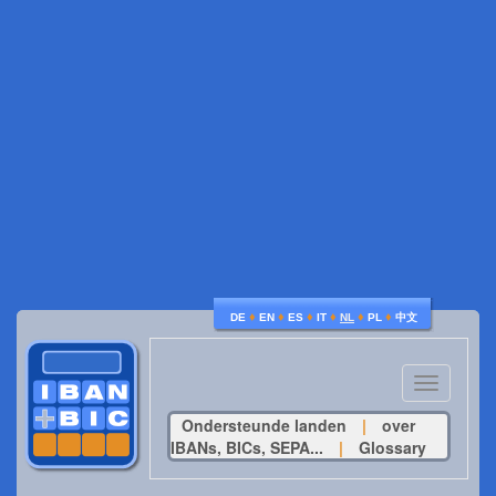
♦
♦
♦
♦
♦
♦
DE
EN
ES
IT
NL
PL
中文
Toggle
navigatio
Ondersteunde landen
|
over
IBANs, BICs, SEPA...
|
Glossary