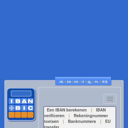
♦
♦
♦
♦
♦
♦
DE
EN
ES
IT
NL
PL
中文
Toggle
navigatio
Een IBAN berekenen
|
IBAN
verificeren
|
Rekeningnummer
toetsen
|
Banknummers
|
EU
transfer