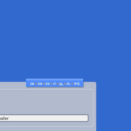
♦
♦
♦
♦
♦
♦
DE
EN
ES
IT
NL
PL
中文
nsfer