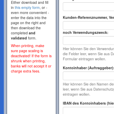
Either download and fill
in
this empty form
, or -
even more convenient -
Kunden-Referenznummer, Ve
enter the data into the
page on the right and
then download the
noch Verwendungszweck:
completed
and
validated
form.
When printing, make
Hier können Sie den Verwendung
sure page scaling is
die Felder leer, wenn Sie aus
deactivated! If the form is
Formular eintragen wollen.
shrunk when printing,
banks will not accept it or
Kontoinhaber (Auftraggeber)
charge extra fees.
Hier können Sie den Namen de
leer, wenn Sie aus Datenschu
eintragen wollen.
IBAN des Kontoinhabers (hie