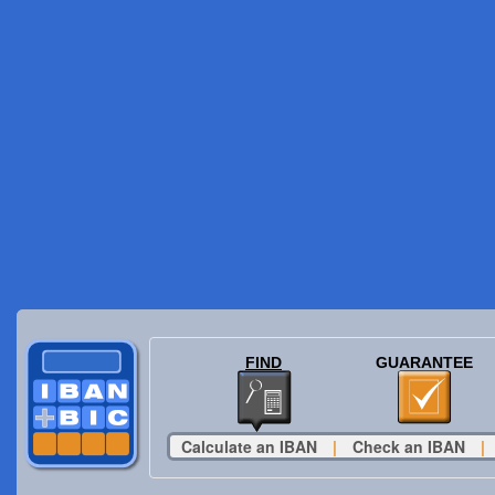
FIND
GUARANTEE
Calculate an IBAN
|
Check an IBAN
|