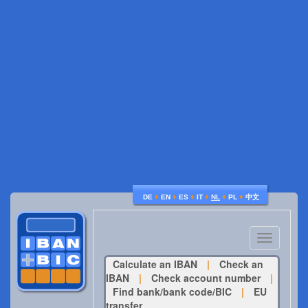
♦
♦
♦
♦
♦
♦
DE
EN
ES
IT
NL
PL
中文
Toggle
navigatio
Calculate an IBAN
|
Check an
IBAN
|
Check account number
|
Find bank/bank code/BIC
|
EU
transfer