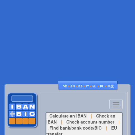
♦
♦
♦
♦
♦
♦
DE
EN
ES
IT
NL
PL
中文
Toggle
navigatio
Calculate an IBAN
|
Check an
IBAN
|
Check account number
|
Find bank/bank code/BIC
|
EU
transfer