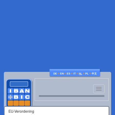
♦
♦
♦
♦
♦
♦
DE
EN
ES
IT
NL
PL
中文
Toggle
navigatio
EU-Verordening