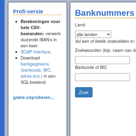
Banknummers 
Profi-versie
Berekeningen voor
Land:
hele CSV-
bestanden:
verwerk
duizende IBAN's in
Vul een of beide zoekvelden in:
een keer.
Zoekwoorden (bijv. naam van de
SOAP Interface.
Download
bankgegevens
Bankcode of BIC
(bankcode, BIC,
adres enz.)
in een
SQL-bestand.
Zoek
gratis uitproberen...