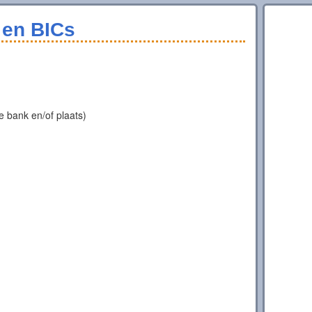
en BICs
 bank en/of plaats)