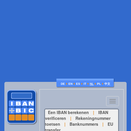
♦
♦
♦
♦
♦
♦
DE
EN
ES
IT
NL
PL
中文
Toggle
navigatio
Een IBAN berekenen
|
IBAN
verificeren
|
Rekeningnummer
toetsen
|
Banknummers
|
EU
transfer