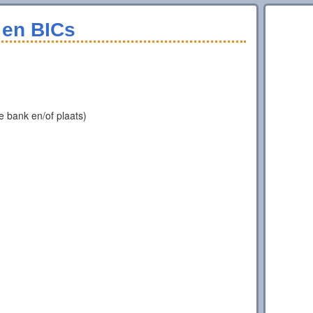
en BICs
 bank en/of plaats)