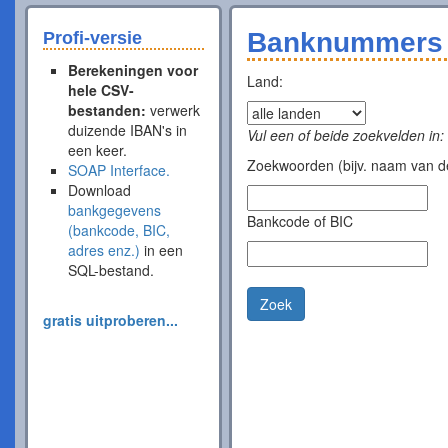
Banknummers 
Profi-versie
Berekeningen voor
Land:
hele CSV-
bestanden:
verwerk
duizende IBAN's in
Vul een of beide zoekvelden in:
een keer.
Zoekwoorden (bijv. naam van de
SOAP Interface.
Download
bankgegevens
Bankcode of BIC
(bankcode, BIC,
adres enz.)
in een
SQL-bestand.
Zoek
gratis uitproberen...