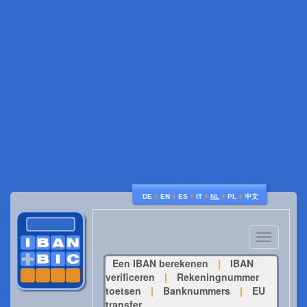
♦
♦
♦
♦
♦
♦
DE
EN
ES
IT
NL
PL
中文
Toggle
navigatio
Een IBAN berekenen
|
IBAN
verificeren
|
Rekeningnummer
toetsen
|
Banknummers
|
EU
transfer